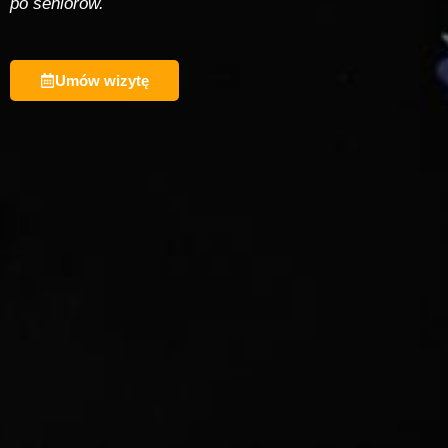
po seniorów.
Umów wizytę