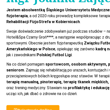
Jestem absolwentką Śląskiego Uniwersytetu Medyczne
fizjoterapia
, a od 2020 roku prowadzę kompleksowe terap
Rehabilitacji FizjoStrefa w Kobiernicach
.
Swoje doświadczenie zdobywałam już podczas studiów – n
Hotel&Spa Czarny Groń****, a następnie współpracując z dr
sportowymi. Obecnie jestem fizjoterapeutką
Związku Futb
Amerykańskiego w Polsce
, opiekując się zarówno
kadrą n
jak i zawodnikami
Polskiej Futbol Ligi
.
Na co dzień pomagam
sportowcom, osobom aktywnym, p
seniorom
. Zajmuję się rehabilitacją po urazach, kontuzjach i
przeciążeniowych bólach kręgosłupa oraz stawów. W terapii 
terapię manualną, pinoterapię, terapię tkanek miękkich,
oraz trening medyczny. Stawiam na
profilaktykę i edukacj
ucząc ich, jak dbać o zdrowie na co dzień.