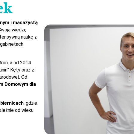
ek
lnym i masażystą
Swoją wiedzę
ntensywną naukę z
 gabinetach
roń, a od 2014
nin” Kęty oraz z
arodowe). Od
um Domowym dla
obiernicach
, gdzie
leżnie od wieku