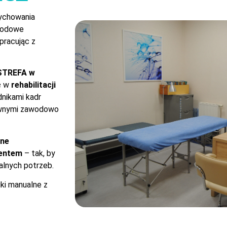
ychowania
awodowe
pracując z
OSTREFA w
ię w
rehabilitacji
nikami kadr
tywnymi zawodowo
rne
jentem
– tak, by
alnych potrzeb.
iki manualne z