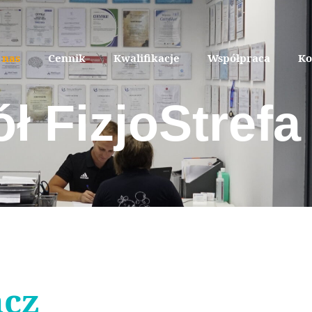
 nas
Cennik
Kwalifikacje
Współpraca
Ko
ł FizjoStrefa
acz