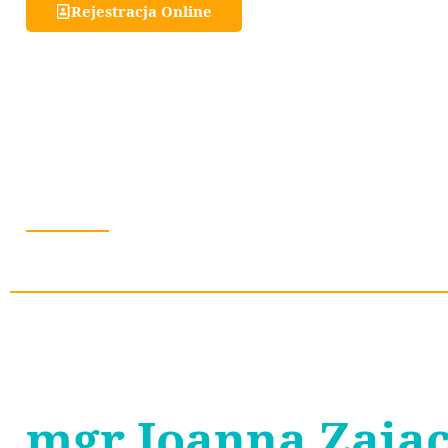
Rejestracja Online
mgr Joanna Zają