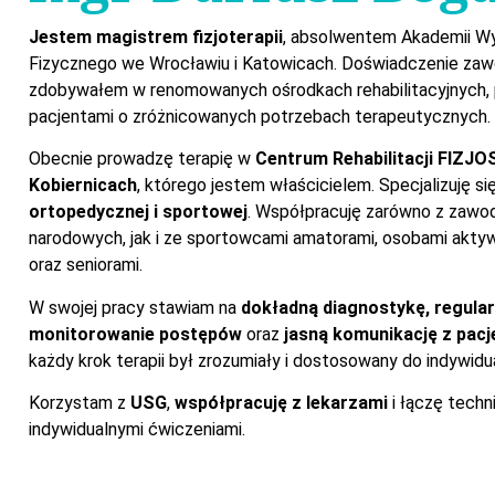
Jestem magistrem fizjoterapii
, absolwentem Akademii W
Fizycznego we Wrocławiu i Katowicach. Doświadczenie z
zdobywałem w renomowanych ośrodkach rehabilitacyjnych, 
pacjentami o zróżnicowanych potrzebach terapeutycznych.
Obecnie prowadzę terapię w
Centrum Rehabilitacji FIZJ
Kobiernicach
, którego jestem właścicielem. Specjalizuję s
ortopedycznej i sportowej
. Współpracuję zarówno z zawod
narodowych, jak i ze sportowcami amatorami, osobami ak
oraz seniorami.
W swojej pracy stawiam na
dokładną diagnostykę, regula
monitorowanie postępów
oraz
jasną komunikację z pac
każdy krok terapii był zrozumiały i dostosowany do indywidu
Korzystam z
USG
,
współpracuję z lekarzami
i łączę techn
indywidualnymi ćwiczeniami.