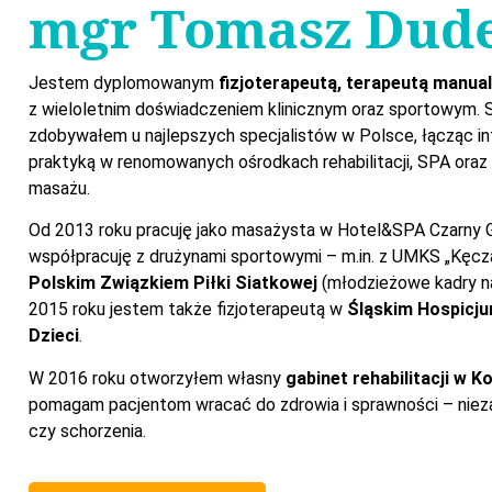
mgr Tomasz Dud
Jestem dyplomowanym
fizjoterapeutą, terapeutą manua
z wieloletnim doświadczeniem klinicznym oraz sportowym. 
zdobywałem u najlepszych specjalistów w Polsce, łącząc i
praktyką w renomowanych ośrodkach rehabilitacji, SPA oraz
masażu.
Od 2013 roku pracuję jako masażysta w Hotel&SPA Czarny G
współpracuję z drużynami sportowymi – m.in. z UMKS „Kęcza
Polskim Związkiem Piłki Siatkowej
(młodzieżowe kadry n
2015 roku jestem także fizjoterapeutą w
Śląskim Hospicj
Dzieci
.
W 2016 roku otworzyłem własny
gabinet rehabilitacji w K
pomagam pacjentom wracać do zdrowia i sprawności – nieza
czy schorzenia.