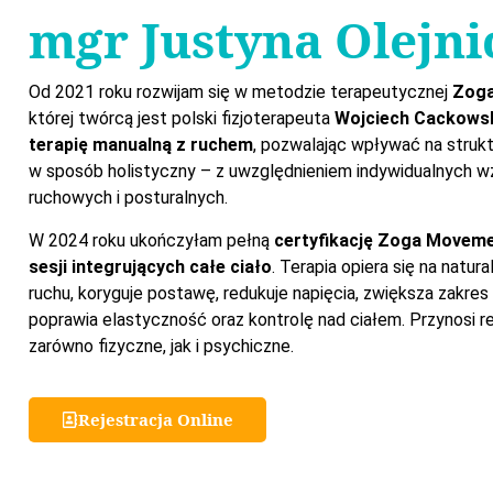
mgr Justyna Olejni
Od 2021 roku rozwijam się w metodzie terapeutycznej
Zog
której twórcą jest polski fizjoterapeuta
Wojciech Cackows
terapię manualną z ruchem
, pozwalając wpływać na struktu
w sposób holistyczny – z uwzględnieniem indywidualnych 
ruchowych i posturalnych.
W 2024 roku ukończyłam pełną
certyfikację Zoga Movem
sesji integrujących całe ciało
. Terapia opiera się na natu
ruchu, koryguje postawę, redukuje napięcia, zwiększa zakres
poprawia elastyczność oraz kontrolę nad ciałem. Przynosi r
zarówno fizyczne, jak i psychiczne.
Rejestracja Online