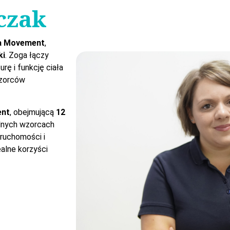
czak
a Movement
,
ki
. Zoga łączy
rę i funkcję ciała
wzorców
ent
, obejmującą
12
ralnych wzorcach
 ruchomości i
ealne korzyści