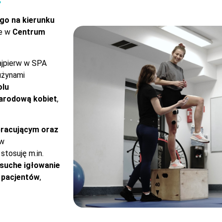
go na kierunku
ie w
Centrum
ajpierw w SPA
użynami
olu
arodową kobiet
,
racującym oraz
 w
stosuję m.in.
 suche igłowanie
ę pacjentów
,