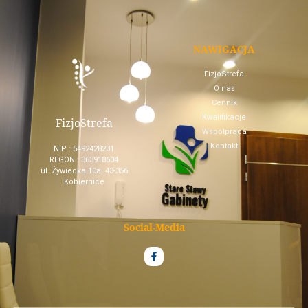
NAWIGACJA
FizjoStrefa
O nas
Cennik
Kwalifikacje
FizjoStrefa
Współpraca
Kontakt
NIP : 5492428231
REGON : 363918604
ul. Żywiecka 10a, 43-356
Kobiernice
Social-Media